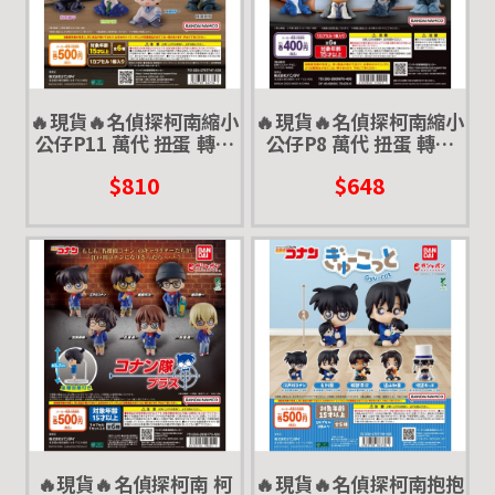
🔥現貨🔥名偵探柯南縮小
🔥現貨🔥名偵探柯南縮小
公仔P11 萬代 扭蛋 轉蛋
公仔P8 萬代 扭蛋 轉蛋
新一 萩原千速 橫溝重悟
新一 安室透
$810
$648
世良真純 松田陣平 萩原
研二
🔥現貨🔥名偵探柯南 柯
🔥現貨🔥名偵探柯南抱抱