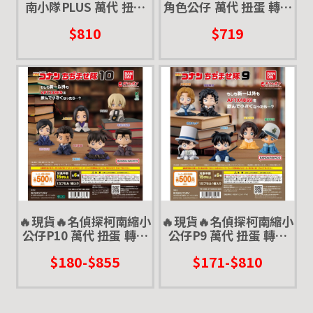
南小隊PLUS 萬代 扭蛋
角色公仔 萬代 扭蛋 轉蛋
轉蛋 柯南衣服
柯南 新一 小蘭 怪盜基德
$810
$719
抱對象
🔥現貨🔥名偵探柯南縮小
🔥現貨🔥名偵探柯南縮小
公仔P10 萬代 扭蛋 轉蛋
公仔P9 萬代 扭蛋 轉蛋
新一 毛利小五郎 安室透
新一 平次 和葉 紅葉 伊織
$180-$855
$171-$810
大和敢助 諸伏高明 上原
怪盜 基德 變小
由衣