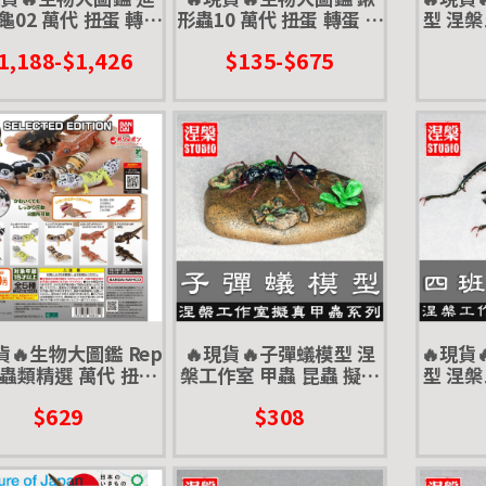
龜02 萬代 扭蛋 轉蛋
形蟲10 萬代 扭蛋 轉蛋 彩
型 涅槃
ance 彩龜 紅耳龜 巴
虹鍬形蟲 蟲蛹
鍬形蟲 
1,188-$1,426
$135-$675
西龜
貨🔥生物大圖鑑 Rep
🔥現貨🔥子彈蟻模型 涅
🔥現貨
 爬蟲類精選 萬代 扭蛋
槃工作室 甲蟲 昆蟲 擬真
型 涅槃
守宮 壁虎 肥尾 豹紋
模型 擺飾 磁鐵 涅盤 螞蟻
擬真模型
$629
$308
犰狳蜥 鬆獅蜥
白點花