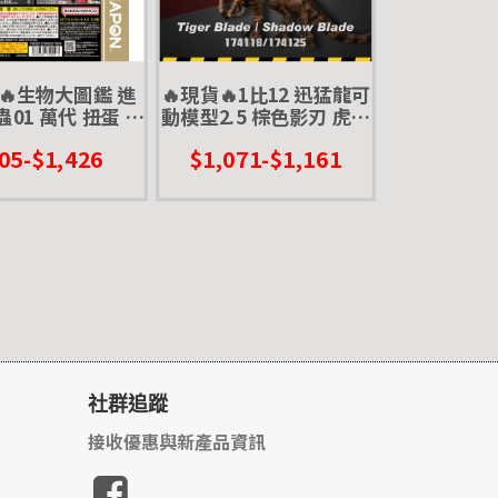
貨🔥生物大圖鑑 進
🔥現貨🔥1比12 迅猛龍可
蟲01 萬代 扭蛋 轉
動模型2.5 棕色影刃 虎紋
頸鹿巨鍬形蟲 巨顎
寅刃 本心楠改 零集易動
05-$1,426
$1,071-$1,161
蟲 甲蟲 昆蟲 ad
可動 模型 恐龍 侏儸紀公
vance
園
社群追蹤
接收優惠與新產品資訊