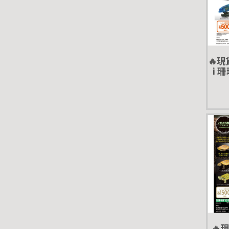
🔥現
i 
轉蛋
鯛
🔥