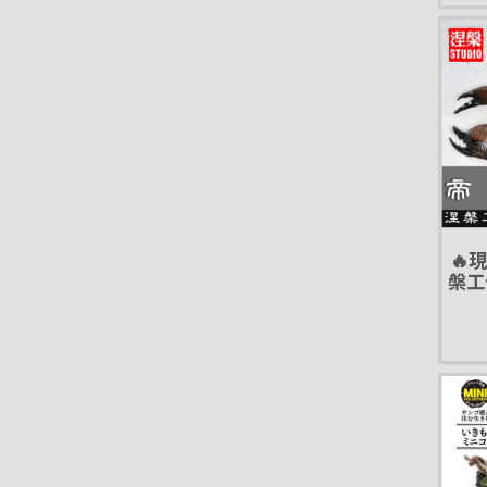
🔥
槃工
擬真