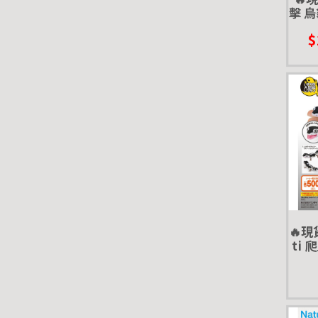
擊 烏
Adv
$
🔥現
ti
轉蛋 