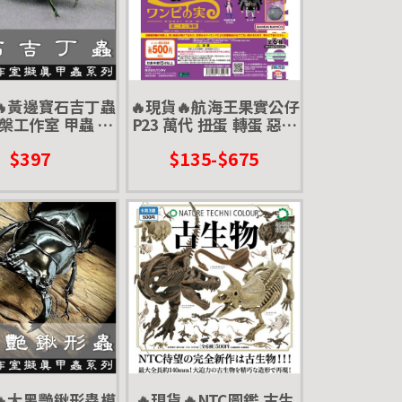
🔥黃邊寶石吉丁蟲
🔥現貨🔥航海王果實公仔
槃工作室 甲蟲 昆
P23 萬代 扭蛋 轉蛋 惡魔
模型 擺飾 磁鐵 涅
果實 第23海戰 香吉士 哲
$397
$135-$675
盤 幾丁蟲
普 培羅娜 摩利亞 莉莉絲
熾天使 大熊
🔥大黑艷鍬形蟲模
🔥現貨🔥NTC圖鑑 古生