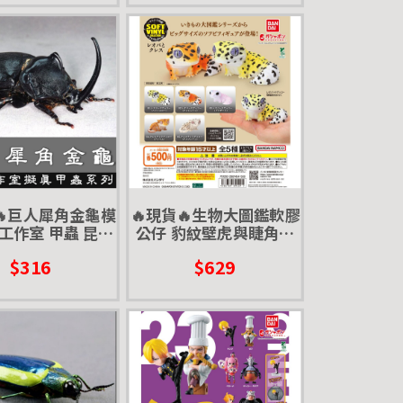
🔥巨人犀角金龜模
🔥現貨🔥生物大圖鑑軟膠
工作室 甲蟲 昆蟲
公仔 豹紋壁虎與睫角守
擬真模型 擺飾 磁
宮 萬代 扭蛋 轉蛋 大球 9
$316
$629
 巨人柱犀金龜
0mm