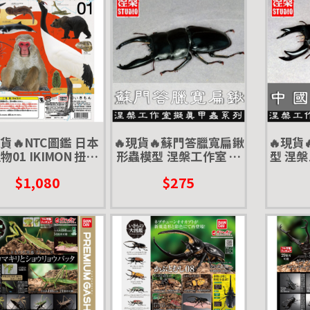
現貨🔥NTC圖鑑 日本
🔥現貨🔥蘇門答臘寬扁鍬
🔥現貨
物01 IKIMON 扭蛋
形蟲模型 涅槃工作室 甲
型 涅槃
 日本自然生命 龍蝦
蟲 昆蟲 鍬形蟲 擬真模型
鍬形蟲 
$1,080
$275
丹頂鶴 翠鳥 獼猴
擺飾 磁鐵 涅盤
鐵 中