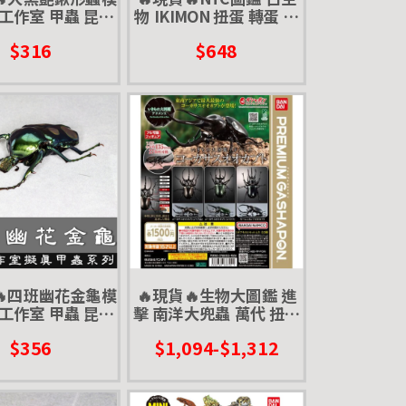
工作室 甲蟲 昆蟲
物 IKIMON 扭蛋 轉蛋 恐
擬真模型 擺飾 磁
龍化石
$316
$648
鐵 涅盤
🔥四班幽花金龜模
🔥現貨🔥生物大圖鑑 進
工作室 甲蟲 昆蟲
擊 南洋大兜蟲 萬代 扭蛋
 擺飾 磁鐵 涅盤
轉蛋 盒玩 advance 高卡
$356
$1,094-$1,312
金龜 四點花金龜
薩斯 婆羅洲 高加索 阿特
拉斯