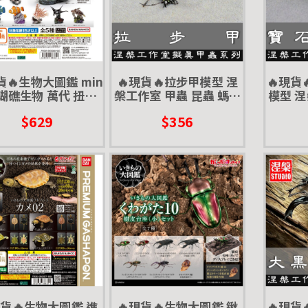
貨🔥生物大圖鑑 min
🔥現貨🔥拉步甲模型 涅
🔥現貨
珊瑚礁生物 萬代 扭蛋
槃工作室 甲蟲 昆蟲 螞蟻
模型 涅
 蘇眉魚 拿破崙 龍王
步行蟲 擬真模型 擺飾 磁
蟲 擬真
$629
$356
 海龜 綠蠵龜 珊瑚
鐵 涅盤
現貨🔥生物大圖鑑 進
🔥現貨🔥生物大圖鑑 鍬
🔥現貨