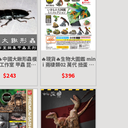
🔥中國大鍬形蟲模
🔥現貨🔥生物大圖鑑 min
工作室 甲蟲 昆蟲
i 兩棲類02 萬代 扭蛋 轉
擬真模型 擺飾 磁
蛋 兩生類 樹蛙 角蛙 蠑螈
$243
$396
華大鍬 大刀鍬甲
饅頭蛙 青蛙