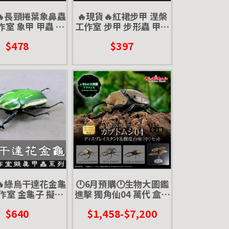
🔥長頸捲葉象鼻蟲
🔥現貨🔥紅裙步甲 涅槃
室 象甲 甲蟲 擬
工作室 步甲 步形蟲 甲蟲
 擺飾 磁鐵 涅盤
擬真模型 擺飾 磁鐵 涅盤
$478
$397
🔥綠烏干達花金龜
🕛6月預購🕛生物大圖鑑
作室 金龜子 擬真
進擊 獨角仙04 萬代 盒玩
飾 磁鐵 涅盤 綠色
扭蛋 轉蛋 毛象 象兜 大兜
$640
$1,458-$7,200
蟲 長戟