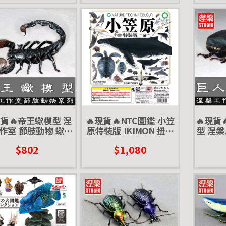
現貨🔥帝王蠍模型 涅
🔥現貨🔥NTC圖鑑 小笠
🔥現貨
作室 節肢動物 蠍子
原特裝版 IKIMON 扭蛋
型 涅槃
模型 擺飾 磁鐵 涅盤
轉蛋
鍬形蟲 
$802
$1,080
鐵