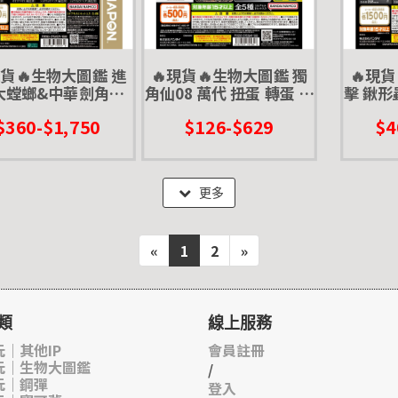
現貨🔥生物大圖鑑 進
🔥現貨🔥生物大圖鑑 獨
🔥現
大螳螂&中華劍角蝗
角仙08 萬代 扭蛋 轉蛋 海
擊 鍬形
代 扭蛋 轉蛋 螳螂
神大兜蟲 三叉戟大兜蟲
蛋 長
$360-$1,750
$126-$629
$4
花金龜 美西白犀金龜
叉角鍬形
更多
«
1
2
»
類
線上服務
｜其他IP
會員註冊
玩｜生物大圖鑑
/
玩｜鋼彈
登入