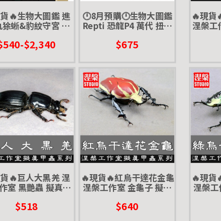
現貨🔥生物大圖鑑 進
🕛8月預購🕛生物大圖鑑
🔥現貨
犰狳蜥&豹紋守宮 精
Repti 恐龍P4 萬代 扭蛋
涅槃工作
萬代 扭蛋 轉蛋 ADC
轉蛋 小恐龍 滄龍 腕龍
真模型
$540-$2,340
$675
CE 蜥蜴 守宮 壁虎
現貨🔥巨人大黑羌 涅
🔥現貨🔥紅烏干達花金龜
🔥現貨
作室 黑艷蟲 擬真模
涅槃工作室 金龜子 擬真
涅槃工
飾 磁鐵 涅盤 大黑艷
模型 擺飾 磁鐵 涅盤 紅色
模型 擺
$518
$640
蟲