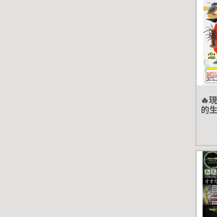
🔥
的生
轉蛋