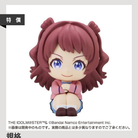
特 價
規格