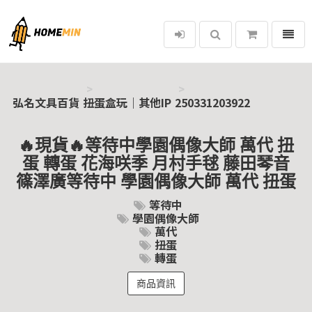
選單
弘名文具百貨
弘名文具百貨
扭蛋盒玩｜其他IP
250331203922
🔥現貨🔥等待中學園偶像大師 萬代 扭
蛋 轉蛋 花海咲季 月村手毬 藤田琴音
篠澤廣等待中 學園偶像大師 萬代 扭蛋
等待中
學園偶像大師
萬代
扭蛋
轉蛋
商品資訊