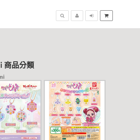
搜尋
i 商品分類
mi