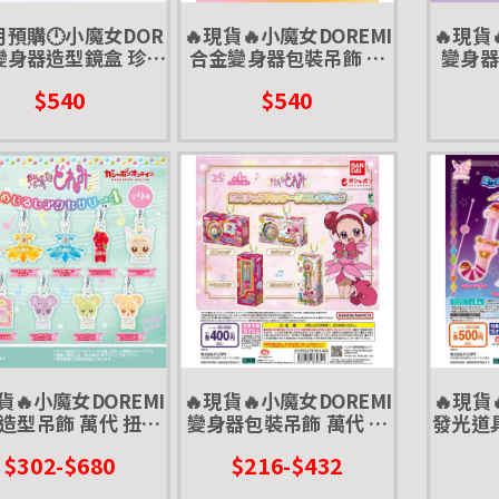
8月預購🕛小魔女DOR
🔥現貨🔥小魔女DOREMI
🔥現貨
I變身器造型鏡盒 珍珠
合金變身器包裝吊飾 萬
變身
r 萬代 扭蛋 轉蛋 鏡
代 扭蛋 轉蛋 波隆 波龍
萬代
$540
$540
化妝鏡 隨身鏡 波龍
金屬吊飾 迷你盒玩 微縮
盒玩
貨🔥小魔女DOREMI
🔥現貨🔥小魔女DOREMI
🔥現貨
造型吊飾 萬代 扭蛋
變身器包裝吊飾 萬代 扭
發光道具
 雨傘吊飾 魔女服 小
蛋 轉蛋 波龍 變身器 微縮
蛋 
$302-$680
$216-$432
 哈姆太郎嬰兒 寶寶
盒玩 迷你