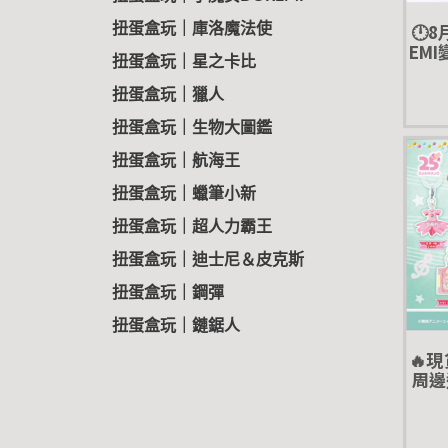
🕛
扭蛋盒玩｜庫洛魔法使
EM
扭蛋盒玩｜星之卡比
色ve
子
扭蛋盒玩｜獵人
扭蛋盒玩｜生物大圖鑑
扭蛋盒玩｜航海王
扭蛋盒玩｜蠟筆小新
扭蛋盒玩｜超人力霸王
扭蛋盒玩｜迪士尼＆皮克斯
扭蛋盒玩｜鋼彈
扭蛋盒玩｜鏈鋸人
🔥現
周邊
轉蛋
花