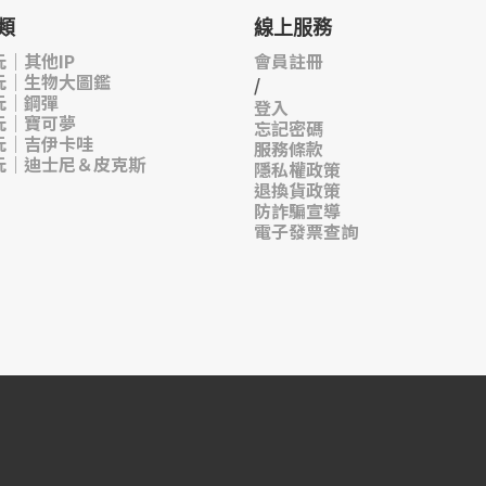
類
線上服務
｜其他IP
會員註冊
玩｜生物大圖鑑
/
玩｜鋼彈
登入
玩｜寶可夢
忘記密碼
玩｜吉伊卡哇
服務條款
玩｜迪士尼＆皮克斯
隱私權政策
退換貨政策
防詐騙宣導
電子發票查詢