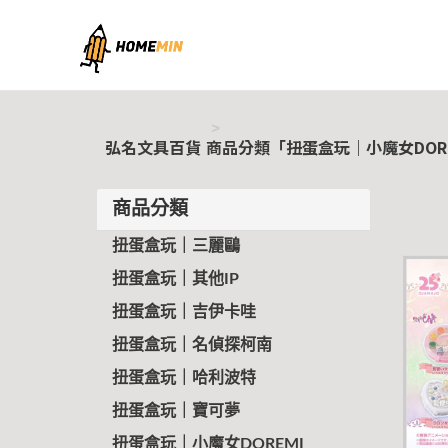
弘名文具百貨
弘名文具百貨
商品分類「扭蛋盒玩｜小魔女DORE
商品分類
扭蛋盒玩｜三麗鷗
扭蛋盒玩｜其他IP
扭蛋盒玩｜吉伊卡哇
扭蛋盒玩｜名偵探柯南
扭蛋盒玩｜哈利波特
扭蛋盒玩｜寶可夢
扭蛋盒玩｜小魔女DOREMI