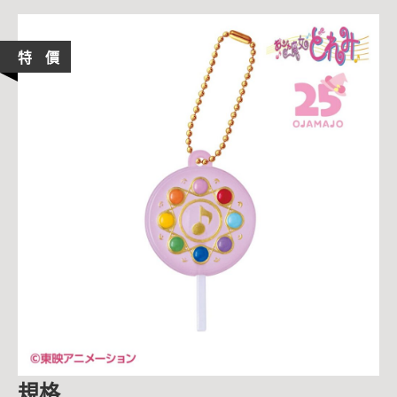
特 價
規格