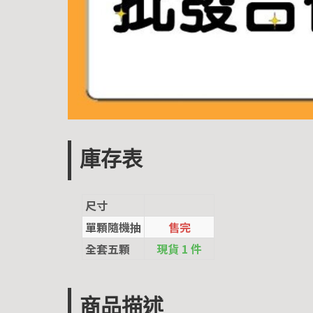
庫存表
尺寸
單顆隨機抽
售完
全套五顆
現貨 1 件
商品描述