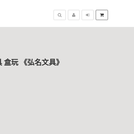
搜尋
玩具 盒玩 《弘名文具》