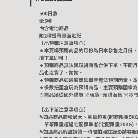
500日幣
全5種
內含電池商品
附2種螢幕畫面貼紙
【⚠️預購注意事項⚠️】
🔸本賣場預購商品的月份為日本發售之月份
接下單即可！
🔸預購商品無法與現貨商品合併下單，不同
品也沒貨了，謝謝。
🔸預購商品如遇廠商砍單等無法預期因素，
🔸多數扭蛋盒玩為預購商品，主要預購國家為
※商品須從國外購買 ※現貨+預購販售 ※冷
【⚠️下單注意事項⚠️】
✎如遇商品體積過大、重量超重(超商限重5K
單筆限重超過宅配標準者(宅配限重20KG)
✎如遇商品瑕疵請第一時間拍照或錄影請客服