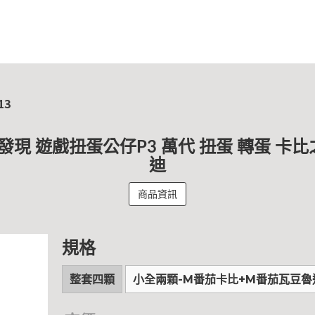
13
發現 遊戲扭蛋公仔P3 萬代 扭蛋 轉蛋 卡
迪
商品資訊
規格
整套四顆
小全兩顆-M番茄卡比+M番茄瓦豆魯