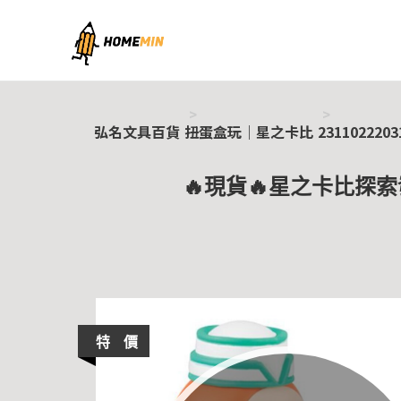
弘名文具百貨
弘名文具百貨
扭蛋盒玩｜星之卡比
2311022203
🔥現貨🔥星之卡比探索
特 價