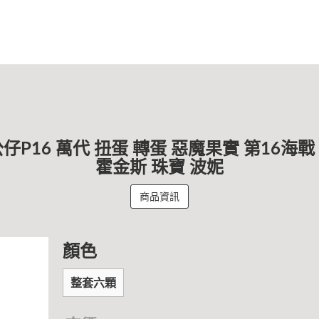
仔P16 萬代 扭蛋 轉蛋 惡魔果實 第16海戰
霍金斯 珠寶 波妮
商品資訊
顏色
整套六顆