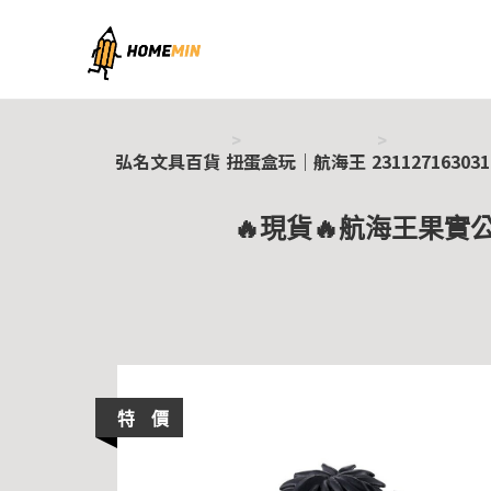
弘名文具百貨
弘名文具百貨
扭蛋盒玩｜航海王
231127163031
🔥現貨🔥航海王果實公
特 價