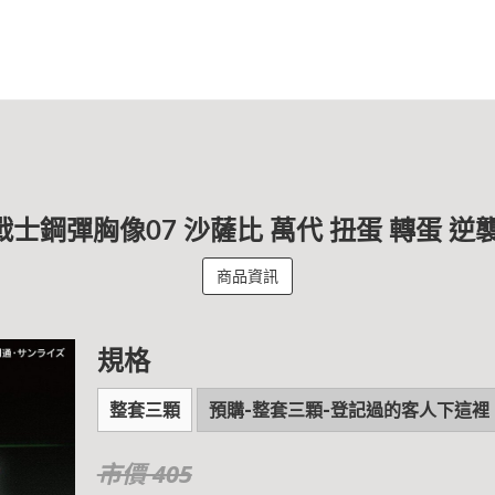
戰士鋼彈胸像07 沙薩比 萬代 扭蛋 轉蛋 
商品資訊
規格
整套三顆
預購-整套三顆-登記過的客人下這裡
市價 405