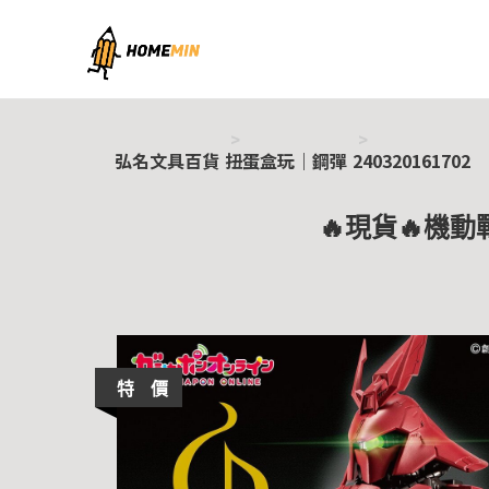
弘名文具百貨
弘名文具百貨
扭蛋盒玩｜鋼彈
240320161702
🔥現貨🔥機動
特 價