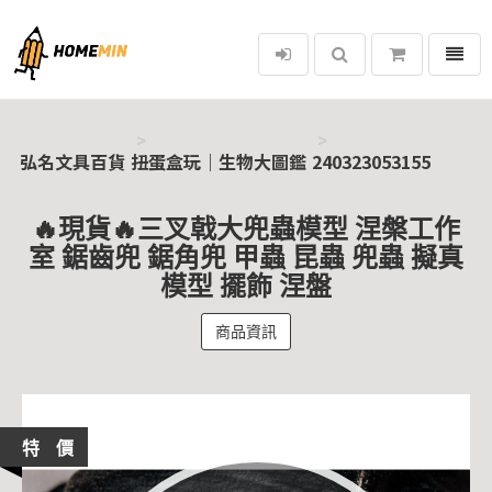
選單
弘名文具百貨
弘名文具百貨
扭蛋盒玩｜生物大圖鑑
240323053155
🔥現貨🔥三叉戟大兜蟲模型 涅槃工作
室 鋸齒兜 鋸角兜 甲蟲 昆蟲 兜蟲 擬真
模型 擺飾 涅盤
商品資訊
特 價