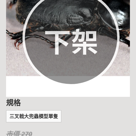
下架
規格
三叉戟大兜蟲模型單隻
市價 270