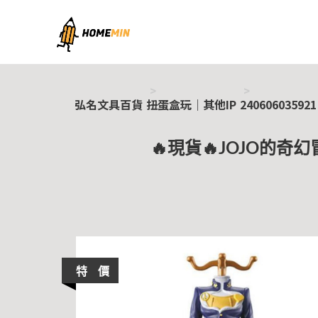
弘名文具百貨
弘名文具百貨
扭蛋盒玩｜其他IP
240606035921
🔥現貨🔥JOJO的奇
特 價