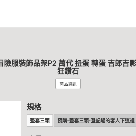
幻冒險服裝飾品架P2 萬代 扭蛋 轉蛋 吉郎吉
狂鑽石
商品資訊
規格
整套三顆
預購-整套三顆-登記過的客人下這裡