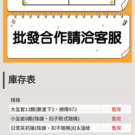
庫存表
規格
大全套12顆(數量下2，總價972
售完
小全套6顆(珠鍊、扣子款式隨機)
售完
日常芙莉蓮(珠鍊、扣子隨機(紅&淺綠
售完