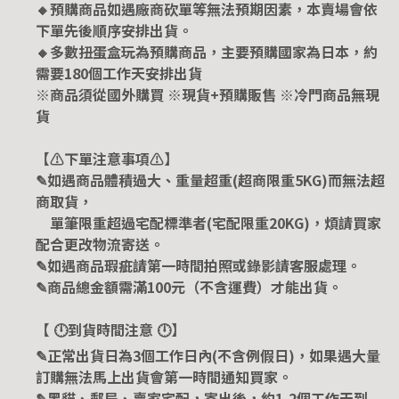
🔸預購商品如遇廠商砍單等無法預期因素，本賣場會依
下單先後順序安排出貨。
🔸多數扭蛋盒玩為預購商品，主要預購國家為日本，約
需要180個工作天安排出貨
※商品須從國外購買 ※現貨+預購販售 ※冷門商品無現
貨
【⚠️下單注意事項⚠️】
✎如遇商品體積過大、重量超重(超商限重5KG)而無法超
商取貨，
單筆限重超過宅配標準者(宅配限重20KG)，煩請買家
配合更改物流寄送。
✎如遇商品瑕疵請第一時間拍照或錄影請客服處理。
✎商品總金額需滿100元（不含運費）才能出貨。
【 🕛到貨時間注意 🕛】
✎正常出貨日為3個工作日內(不含例假日)，如果遇大量
訂購無法馬上出貨會第一時間通知買家。
✎黑貓、郵局、賣家宅配，寄出後，約1-2個工作天到