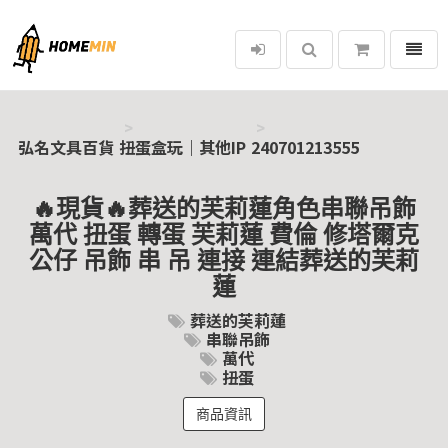
選單
弘名文具百貨
弘名文具百貨
扭蛋盒玩｜其他IP
240701213555
🔥現貨🔥葬送的芙莉蓮角色串聯吊飾
萬代 扭蛋 轉蛋 芙莉蓮 費倫 修塔爾克
公仔 吊飾 串 吊 連接 連結葬送的芙莉
蓮
葬送的芙莉蓮
串聯吊飾
萬代
扭蛋
商品資訊