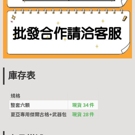
庫存表
規格
整套六顆
現貨 34 件
夏亞專用傑爾古格+武器包
現貨 28 件