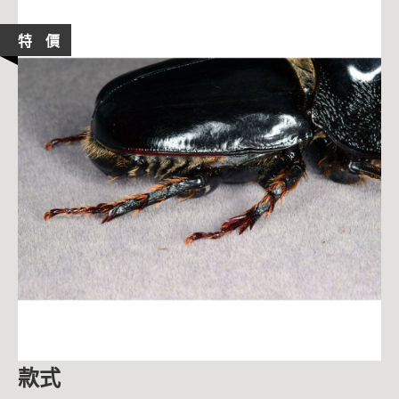
特 價
款式