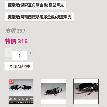
暴龍兜(傑森巨角犀金龜)模型單支
魔龍兜(阿爾西德斯瘤犀金龜)模型單支
市價 351
特價 316
加入購物車