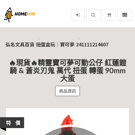
選單
弘名文具百貨
弘名文具百貨
扭蛋盒玩｜寶可夢
241111214607
🔥現貨🔥精靈寶可夢可動公仔 紅蓮鎧
騎 & 蒼炎刃鬼 萬代 扭蛋 轉蛋 90mm
大蛋
商品資訊
特 價