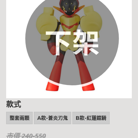
下架
款式
整套兩顆
A款-蒼炎刃鬼
B款-紅蓮鎧騎
市價 240-550