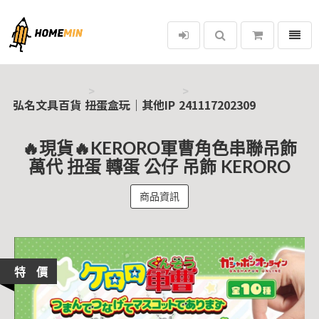
選單
弘名文具百貨
弘名文具百貨
扭蛋盒玩｜其他IP
241117202309
🔥現貨🔥KERORO軍曹角色串聯吊飾
萬代 扭蛋 轉蛋 公仔 吊飾 KERORO
商品資訊
特 價