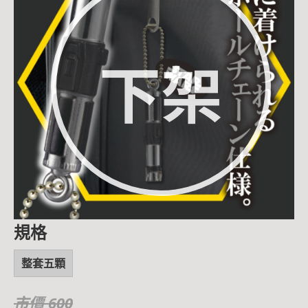
下架
規格
整套五顆
市價 600