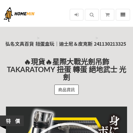
選單
弘名文具百貨
弘名文具百貨
扭蛋盒玩｜迪士尼＆皮克斯
241130213325
🔥現貨🔥星際大戰光劍吊飾
TAKARATOMY 扭蛋 轉蛋 絕地武士 光
劍
商品資訊
特 價