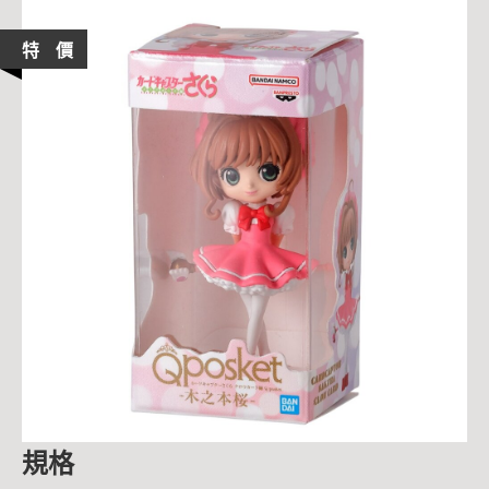
特 價
規格