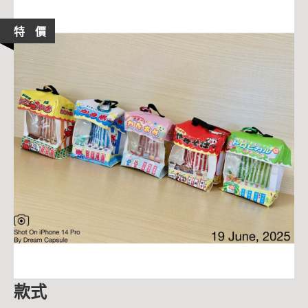
特 價
款式