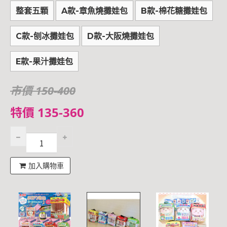
整套五顆
A款-章魚燒攤娃包
B款-棉花糖攤娃包
C款-刨冰攤娃包
D款-大阪燒攤娃包
E款-果汁攤娃包
市價 150-400
特價 135-360
加入購物車