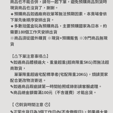
商品也不能合併，請勿一起下單，避免預購商品到貨時
現貨商品也沒貨了，謝謝。
🔸預購商品如遇廠商砍單等無法預期因素，本賣場會依
下單先後順序安排出貨。
🔸多數扭蛋盒玩為預購商品，主要預購國家為日本，約
需要180個工作天安排出貨
※商品須從國外購買 ※現貨+預購販售 ※冷門商品無現
貨
【⚠️下單注意事項⚠️】
✎如遇商品體積過大、重量超重(超商限重5KG)而無法超
商取貨，
單筆限重超過宅配標準者(宅配限重20KG)，煩請買家
配合更改物流寄送。
✎如遇商品瑕疵請第一時間拍照或錄影請客服處理。
✎商品總金額需滿100元（不含運費）才能出貨。
【 🕛到貨時間注意 🕛】
✎正常出貨日為3個工作日內(不含例假日)，如果遇大量