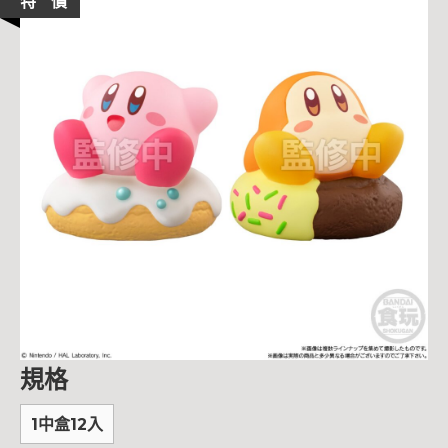
特 價
規格
1中盒12入