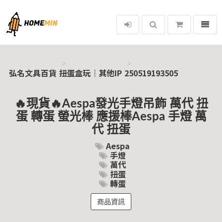
選單
弘名文具百貨
弘名文具百貨
扭蛋盒玩｜其他IP
250519193505
🔥現貨🔥Aespa發光手燈吊飾 萬代 扭
蛋 轉蛋 螢光棒 應援棒Aespa 手燈 萬
代 扭蛋
Aespa
手燈
萬代
扭蛋
轉蛋
商品資訊