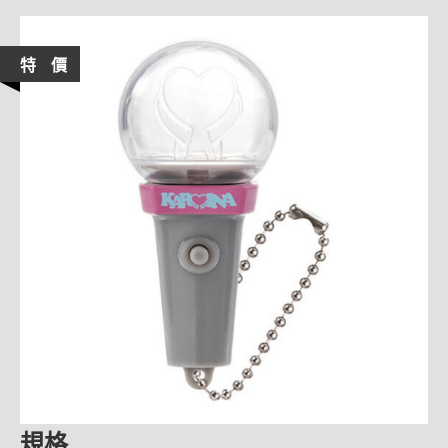
特 價
規格