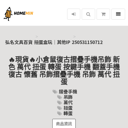
選單
弘名文具百貨
弘名文具百貨
扭蛋盒玩｜其他IP
250531150712
🔥現貨🔥小倉鼠復古摺疊手機吊飾 新
色 萬代 扭蛋 轉蛋 按鍵手機 翻蓋手機
復古 懷舊 吊飾摺疊手機 吊飾 萬代 扭
蛋
摺疊手機
吊飾
萬代
扭蛋
轉蛋
商品資訊