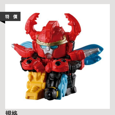
特 價
規格