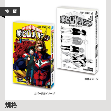
特 價
規格