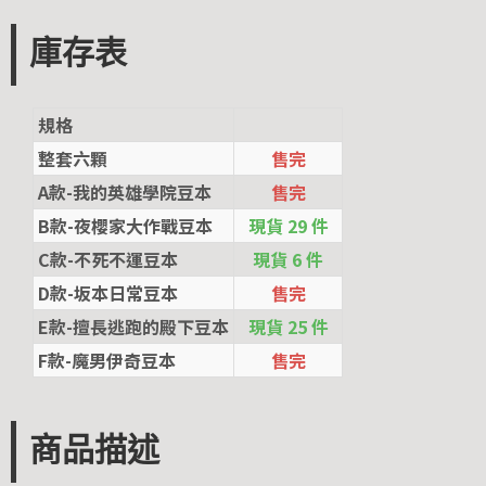
庫存表
規格
整套六顆
售完
A款-我的英雄學院豆本
售完
B款-夜櫻家大作戰豆本
現貨 29 件
C款-不死不運豆本
現貨 6 件
D款-坂本日常豆本
售完
E款-擅長逃跑的殿下豆本
現貨 25 件
F款-魔男伊奇豆本
售完
商品描述