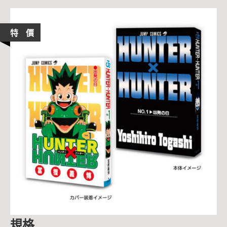
特 價
規格