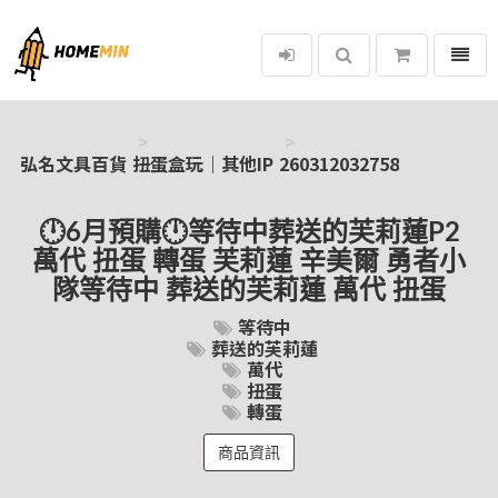
選單
弘名文具百貨
弘名文具百貨
扭蛋盒玩｜其他IP
260312032758
🕛6月預購🕛等待中葬送的芙莉蓮P2
萬代 扭蛋 轉蛋 芙莉蓮 辛美爾 勇者小
隊等待中 葬送的芙莉蓮 萬代 扭蛋
等待中
葬送的芙莉蓮
萬代
扭蛋
轉蛋
商品資訊