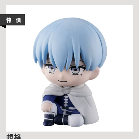
特 價
規格