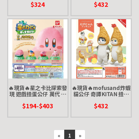
$324
$432
裝
🔥現貨🔥星之卡比探索發
🔥現貨🔥mofusand炸蝦
現 遊戲扭蛋公仔 萬代 扭
貓公仔 奇譚KITAN 扭蛋
蛋 轉蛋 瓦豆魯迪 卡比車
轉蛋 炸蝦貓 公仔 貓福珊
$194-$403
$432
車 汽車塞滿嘴 蛋糕
迪
«
1
»