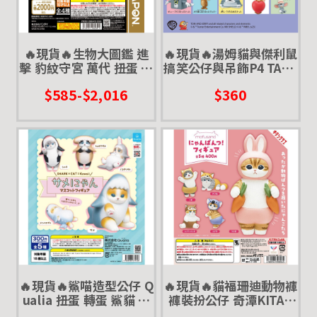
🔥現貨🔥生物大圖鑑 進
🔥現貨🔥湯姆貓與傑利鼠
擊 豹紋守宮 萬代 扭蛋 轉
搞笑公仔與吊飾P4 TAKA
蛋 ADVANCE 豹紋擬蜥
RATOMY 扭蛋 轉蛋
$585-$2,016
$360
豹紋壁虎 蜥蜴
🔥現貨🔥鯊喵造型公仔 Q
🔥現貨🔥貓福珊迪動物褲
ualia 扭蛋 轉蛋 鯊貓 公
褲裝扮公仔 奇潭KITAN
仔 貓福珊迪 鯊魚 貓咪
扭蛋 轉蛋 mofusand 變