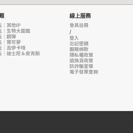
類
線上服務
｜其他IP
會員註冊
玩｜生物大圖鑑
/
玩｜鋼彈
登入
玩｜寶可夢
忘記密碼
玩｜吉伊卡哇
服務條款
玩｜迪士尼＆皮克斯
隱私權政策
退換貨政策
防詐騙宣導
電子發票查詢