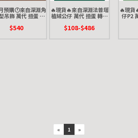
1月預購🕛來自深淵角
🔥現貨🔥來自深淵法普塔
🔥現貨
型吊飾 萬代 扭蛋 轉
植絨公仔 萬代 扭蛋 轉蛋
仔P2 
法普塔 米蒂 娜娜奇
烈日的黃金鄉 大球 大
格 普魯
$540
$108-$486
«
1
»