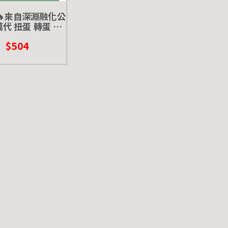
🔥來自深淵融化公
萬代 扭蛋 轉蛋 雷
修卡 娜娜奇 米蒂
$504