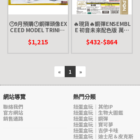
🕛9月預購🕛鋼彈頭像EX
🔥現貨🔥鋼彈ENSEMBL
CEED MODEL TRINITY
E 初音未來配色版 萬代
RX-78-2 萬代 扭蛋 轉蛋
扭蛋 轉蛋 重裝 重奏 MSE
$1,215
$432-$864
元祖 核心戰機
RX78 薩克 元祖 初音 聯
名
«
1
»
網站導覽
熱門分類
聯絡我們
扭蛋盒玩｜其他IP
官方網站
扭蛋盒玩｜生物大圖鑑
銷售通路
扭蛋盒玩｜鋼彈
扭蛋盒玩｜寶可夢
扭蛋盒玩｜吉伊卡哇
扭蛋盒玩｜迪士尼＆皮克斯