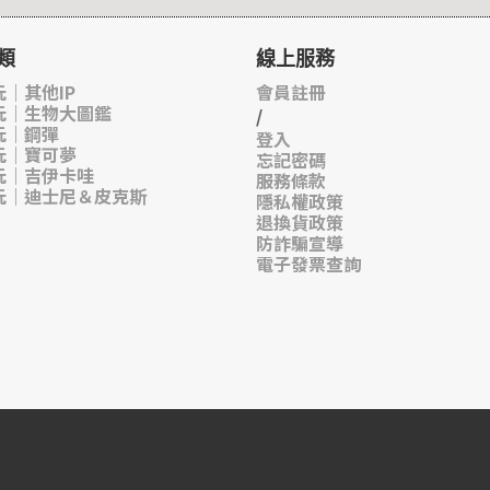
類
線上服務
｜其他IP
會員註冊
玩｜生物大圖鑑
/
玩｜鋼彈
登入
玩｜寶可夢
忘記密碼
玩｜吉伊卡哇
服務條款
玩｜迪士尼＆皮克斯
隱私權政策
退換貨政策
防詐騙宣導
電子發票查詢