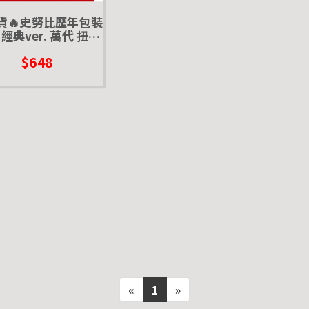
現貨🔥史努比歷年包裝
經典ver. 萬代 扭蛋
轉蛋 迷你盒玩
$648
«
1
»