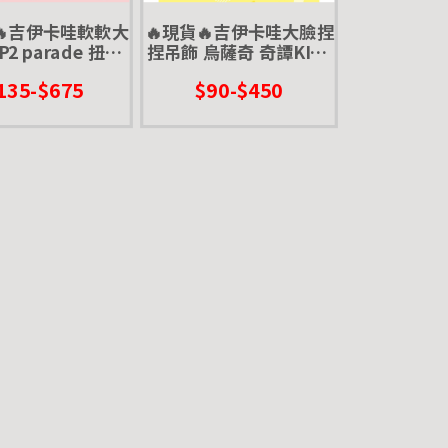
🔥吉伊卡哇軟軟大
🔥現貨🔥吉伊卡哇大臉捏
2 parade 扭蛋
捏吊飾 烏薩奇 奇譚KITA
伊卡哇 烏薩奇 小
N 扭蛋 轉蛋 捏捏樂 玩偶
135-$675
$90-$450
 古本屋 玩偶 娃娃
兔子 兔兔 大頭
布偶