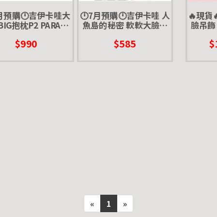
7月預購🕛吉伊卡哇大
🕛7月預購🕛吉伊卡哇 人
🔥現貨
IG抱枕P2 PARADE
魚島的秘密 軟軟大臉吊
臉吊飾P
抱枕 靠枕 枕頭 烏薩
飾 PARADE 扭蛋 轉蛋 賽
轉蛋 吉
$990
$585
$
奇 小桃
蓮
巴 小桃
«
1
»