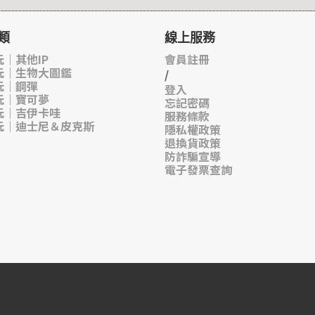
類
線上服務
｜其他IP
會員註冊
玩｜生物大圖鑑
/
玩｜鋼彈
登入
玩｜寶可夢
忘記密碼
玩｜吉伊卡哇
服務條款
玩｜迪士尼＆皮克斯
隱私權政策
退換貨政策
防詐騙宣導
電子發票查詢