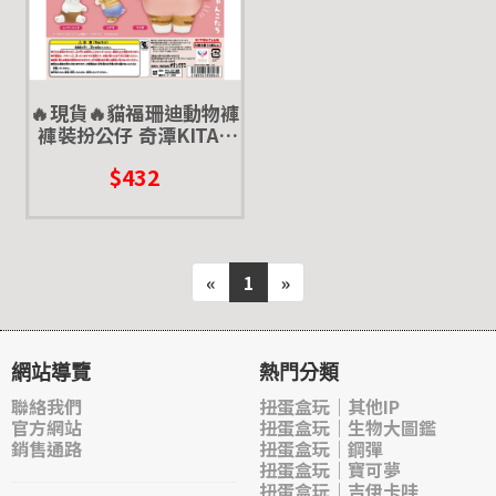
🔥現貨🔥貓福珊迪動物褲
褲裝扮公仔 奇潭KITAN
扭蛋 轉蛋 mofusand 變
$432
裝
«
1
»
網站導覽
熱門分類
聯絡我們
扭蛋盒玩｜其他IP
官方網站
扭蛋盒玩｜生物大圖鑑
銷售通路
扭蛋盒玩｜鋼彈
扭蛋盒玩｜寶可夢
扭蛋盒玩｜吉伊卡哇