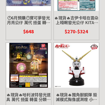
🕛6月預購🕛寶可夢發光
🔥現貨🔥吉伊卡哇在雲朵
月亮公仔 萬代 扭蛋 轉蛋
上睡眠發光公仔 KITAN
90mm 大蛋 小夜燈
奇譚 扭蛋 轉蛋 趴姿 小夜
$648
$270-$324
燈
🔥現貨🔥哈利波特發光道
🔥現貨🔥獨角獸鋼彈 毀
具 萬代 扭蛋 轉蛋 分類帽
滅模式胸像感測燈 小夜
小夜燈
燈 萬代 banpresto 景品