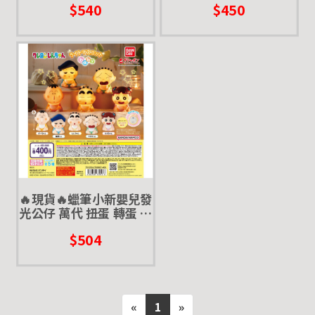
$540
$450
盒玩 感應燈
🔥現貨🔥蠟筆小新嬰兒發
光公仔 萬代 扭蛋 轉蛋 妮
妮 小新 風間 阿呆 小夜燈
$504
發光
«
1
»