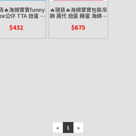
貨🔥海綿寶寶funny
🔥現貨🔥海綿寶寶包裝吊
nce公仔 TTA 扭蛋 轉
飾 萬代 扭蛋 轉蛋 海綿寶
海綿寶寶 派大星 me
寶 派大星 迷你盒玩 微縮
$432
$675
me 迷因
盒玩
«
1
»