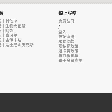
類
線上服務
｜其他IP
會員註冊
玩｜生物大圖鑑
/
玩｜鋼彈
登入
玩｜寶可夢
忘記密碼
玩｜吉伊卡哇
服務條款
玩｜迪士尼＆皮克斯
隱私權政策
退換貨政策
防詐騙宣導
電子發票查詢