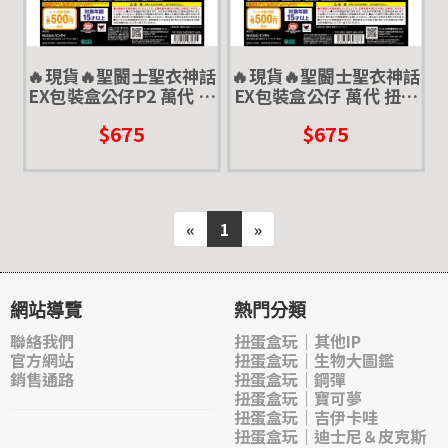
🔥現貨🔥聖闘士聖衣神話
🔥現貨🔥聖闘士聖衣神話
EX包裝盒公仔P2 萬代 扭
EX包裝盒公仔 萬代 扭蛋
蛋 轉蛋 聖鬥士 微縮盒玩
轉蛋 聖鬥士
$675
$675
迷你盒玩
«
1
»
網站導覽
熱門分類
聯絡我們
扭蛋盒玩｜其他IP
官方網站
扭蛋盒玩｜生物大圖鑑
銷售通路
扭蛋盒玩｜鋼彈
扭蛋盒玩｜寶可夢
扭蛋盒玩｜吉伊卡哇
扭蛋盒玩｜迪士尼＆皮克斯