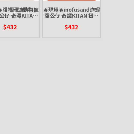
🔥貓福珊迪動物褲
🔥現貨🔥mofusand炸蝦
公仔 奇潭KITAN
貓公仔 奇譚KITAN 扭蛋
 mofusand 變
轉蛋 炸蝦貓 公仔 貓福珊
$432
$432
裝
迪