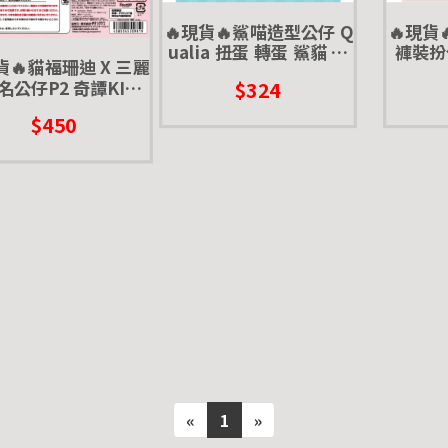
🔥現貨🔥鯊喵造型公仔 Q
🔥現貨
ualia 扭蛋 轉蛋 鯊貓 公
褲裝扮
貨🔥貓福珊迪 X 三麗
仔 貓福珊迪 鯊魚 貓咪
扭蛋 轉蛋
名公仔P2 奇譚KITA
$324
扭蛋 轉蛋 聯名 庫洛米
$450
美樂蒂 人魚漢頓
«
1
»