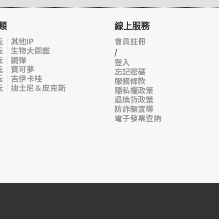
類
線上服務
｜其他IP
會員註冊
玩｜生物大圖鑑
/
玩｜鋼彈
登入
玩｜寶可夢
忘記密碼
玩｜吉伊卡哇
服務條款
玩｜迪士尼＆皮克斯
隱私權政策
退換貨政策
防詐騙宣導
電子發票查詢