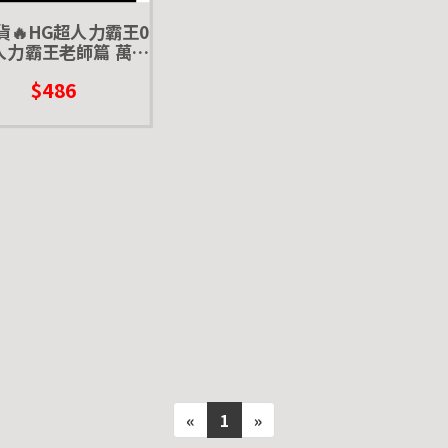
貨🔥HG超人力霸王0
超人力霸王老師篇 萬代
轉蛋 賽文 怪獸 雅克
$486
«
1
»