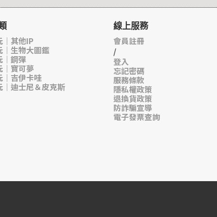
類
線上服務
｜其他IP
會員註冊
玩｜生物大圖鑑
/
玩｜鋼彈
登入
玩｜寶可夢
忘記密碼
玩｜吉伊卡哇
服務條款
玩｜迪士尼＆皮克斯
隱私權政策
退換貨政策
防詐騙宣導
電子發票查詢