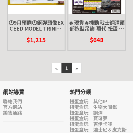
🕛9月預購🕛鋼彈頭像EX
🔥現貨🔥機動戰士鋼彈頭
CEED MODEL TRINITY
部造型吊飾 萬代 扭蛋 轉
RX-78-2 萬代 扭蛋 轉蛋
蛋 鋼彈頭 雨傘吊飾 柯西
$1,215
$648
元祖 核心戰機
沙薩比 nu鋼彈
«
1
»
網站導覽
熱門分類
聯絡我們
扭蛋盒玩｜其他IP
官方網站
扭蛋盒玩｜生物大圖鑑
銷售通路
扭蛋盒玩｜鋼彈
扭蛋盒玩｜寶可夢
扭蛋盒玩｜吉伊卡哇
扭蛋盒玩｜迪士尼＆皮克斯