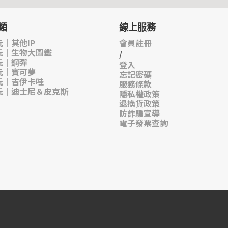
類
線上服務
｜其他IP
會員註冊
玩｜生物大圖鑑
/
玩｜鋼彈
登入
玩｜寶可夢
忘記密碼
玩｜吉伊卡哇
服務條款
玩｜迪士尼＆皮克斯
隱私權政策
退換貨政策
防詐騙宣導
電子發票查詢