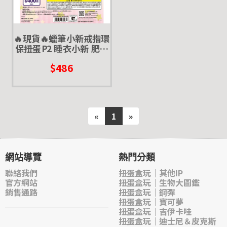
🔥現貨🔥蠟筆小新戒指環
保扭蛋P2 睡衣小新 肥嘟
嘟左衛門 鱷魚先生 小白
$486
小葵 萬代 戒指 造型 扭蛋
轉蛋
«
1
»
網站導覽
熱門分類
聯絡我們
扭蛋盒玩｜其他IP
官方網站
扭蛋盒玩｜生物大圖鑑
銷售通路
扭蛋盒玩｜鋼彈
扭蛋盒玩｜寶可夢
扭蛋盒玩｜吉伊卡哇
扭蛋盒玩｜迪士尼＆皮克斯