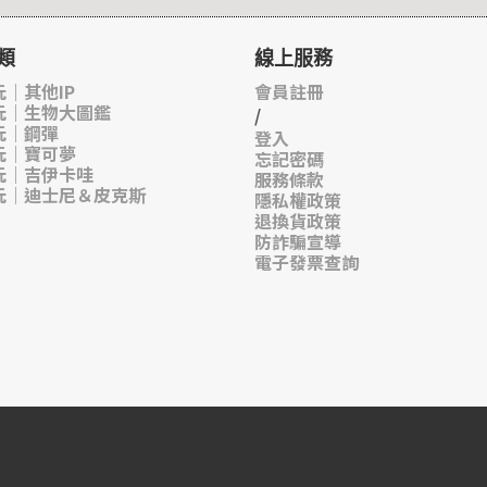
類
線上服務
｜其他IP
會員註冊
玩｜生物大圖鑑
/
玩｜鋼彈
登入
玩｜寶可夢
忘記密碼
玩｜吉伊卡哇
服務條款
玩｜迪士尼＆皮克斯
隱私權政策
退換貨政策
防詐騙宣導
電子發票查詢