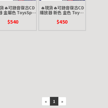
現貨🔥可錄音復古CD
🔥現貨🔥可錄音復古CD
 金屬色 ToysSpiri
播放器 新色 金色 Toys s
 扭蛋 轉蛋 錄音機 CD
pirits 扭蛋 轉蛋 錄音機
$540
$450
播放機 復古 迷你
CD播放機 復古 迷你 GOL
D
«
1
»