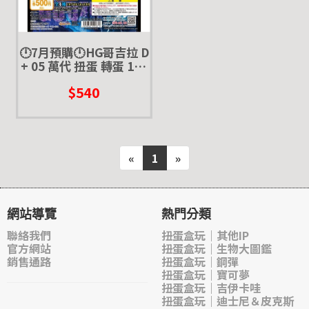
🕛7月預購🕛HG哥吉拉 D
+ 05 萬代 扭蛋 轉蛋 199
1 基多拉 三式機龍 機械
$540
哥吉拉
«
1
»
網站導覽
熱門分類
聯絡我們
扭蛋盒玩｜其他IP
官方網站
扭蛋盒玩｜生物大圖鑑
銷售通路
扭蛋盒玩｜鋼彈
扭蛋盒玩｜寶可夢
扭蛋盒玩｜吉伊卡哇
扭蛋盒玩｜迪士尼＆皮克斯