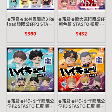
🔥現貨🔥女神異聞錄3 Re
🔥現貨🔥膽大黨睡眠公仔
load睡眠公仔P2 STAST
新色篇 STASTO 扭蛋 轉
O 扭蛋 轉蛋 埃癸斯 P3R
蛋 小桃 高倉健 高速婆婆
$360
$432
招財貓 愛羅
🔥現貨🔥排球少年睡眠公
🔥現貨🔥排球少年睡眠公
仔P2 STASTO 扭蛋 轉蛋
仔P3 STASTO 扭蛋 轉蛋
及川徹 岩泉一 木兔光太
田中龍之介 西谷夕 夜久