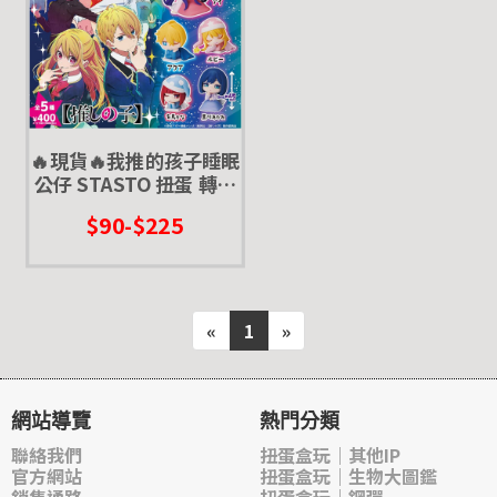
🔥現貨🔥我推的孩子睡眠
公仔 STASTO 扭蛋 轉蛋
星野愛 阿庫亞 阿奎亞 露
$90-$225
比 有馬加奈 黑川茜 小茜
第二季 舞台
«
1
»
網站導覽
熱門分類
聯絡我們
扭蛋盒玩｜其他IP
官方網站
扭蛋盒玩｜生物大圖鑑