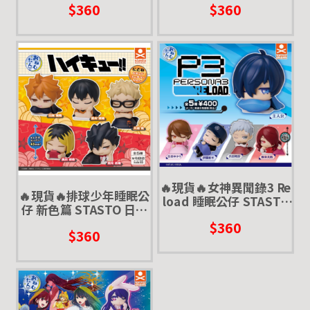
$360
$360
郎 赤葦京治
衛輔 宮侑 宮治
🔥現貨🔥女神異聞錄3 Re
🔥現貨🔥排球少年睡眠公
load 睡眠公仔 STASTO
仔 新色篇 STASTO 日向
扭蛋 轉蛋 P3 真田 明彥
研磨 黑尾 影山 垃圾場的
$360
岳羽 由加莉 會長
$360
對決 劇場版