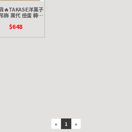
貨🔥TAKASE洋菓子
吊飾 萬代 扭蛋 轉蛋
點心 下午茶 甜點
$648
«
1
»