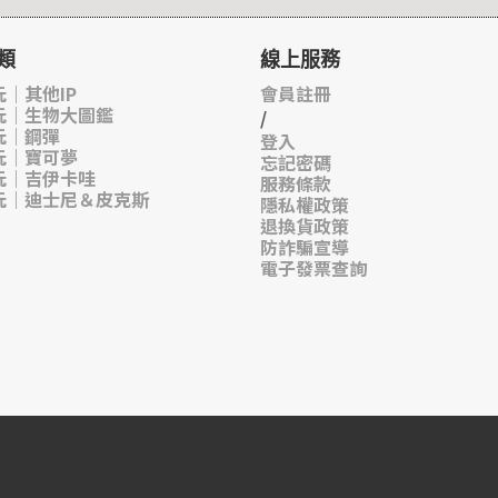
類
線上服務
｜其他IP
會員註冊
玩｜生物大圖鑑
/
玩｜鋼彈
登入
玩｜寶可夢
忘記密碼
玩｜吉伊卡哇
服務條款
玩｜迪士尼＆皮克斯
隱私權政策
退換貨政策
防詐騙宣導
電子發票查詢