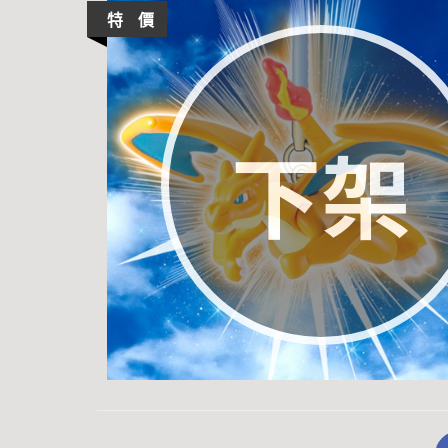
特 價
下架