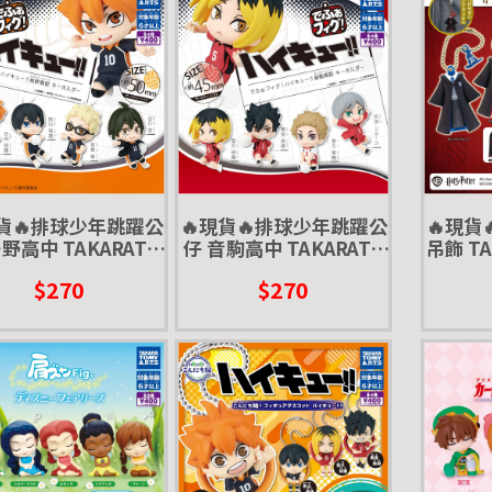
現貨🔥排球少年跳躍公
🔥現貨🔥排球少年跳躍公
🔥現貨
野高中 TAKARATO
仔 音駒高中 TAKARATO
吊飾 TA
 扭蛋 轉蛋 日向翔陽
MY 扭蛋 轉蛋 弧爪研磨
轉蛋 衣
$270
$270
飛雄 山口忠 月島螢
黑尾鐵朗 夜久衛輔 灰羽
列夫