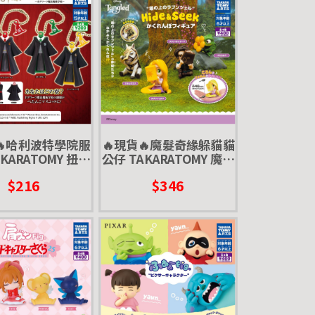
🔥哈利波特學院服
🔥現貨🔥魔髮奇緣躲貓貓
KARATOMY 扭蛋
公仔 TAKARATOMY 魔法
服 服裝 校服 長袍
奇緣 捉迷藏 樂佩 尤金 變
$216
$346
學院
色龍帕斯卡 白馬麥西瑪
斯 長髮公主