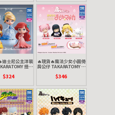
🔥迪士尼公主洋裝
🔥現貨🔥魔法少女小圓倚
KARATOMY 扭蛋
肩公仔 TAKARATOMY 扭
白雪公主 小美人魚
蛋 轉蛋 小圓 巴麻美 曉美
$324
$346
女與野獸 貝兒
焰 QB