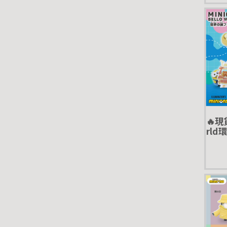
🔥現
rld
蛋 