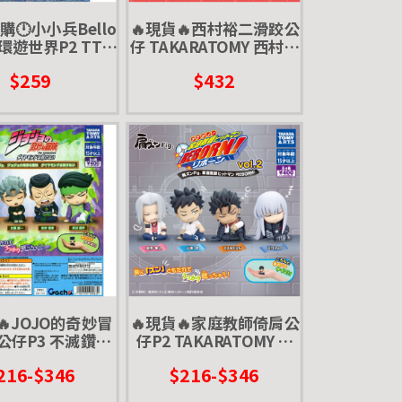
購🕛小小兵Bello
🔥現貨🔥西村裕二滑跤公
d環遊世界P2 TTA
仔 TAKARATOMY 西村悠
扭蛋 轉蛋
司 studio UG 跌倒 摔倒
$259
$432
🔥JOJO的奇妙冒
🔥現貨🔥家庭教師倚肩公
公仔P3 不滅鑽石
仔P2 TAKARATOMY 扭
ATOMY 扭蛋 轉蛋
蛋 轉蛋 肩靠肩
216-$346
$216-$346