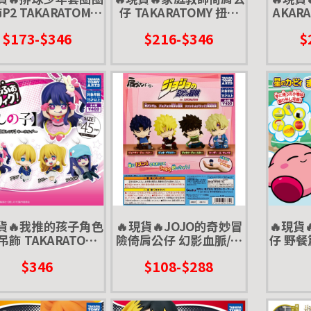
P2 TAKARATOMY
仔 TAKARATOMY 扭蛋
AKAR
轉蛋 公仔 打招呼 午
轉蛋 肩靠肩
du
$173-$346
$216-$346
$
安 你好
現貨🔥我推的孩子角色
🔥現貨🔥JOJO的奇妙冒
🔥現貨
飾 TAKARATOMY
險倚肩公仔 幻影血脈/戰
仔 野餐篇
轉蛋 星野 小愛 露比
鬥潮流 TTA 扭蛋 轉蛋 大
扭蛋 轉
$346
$108-$288
喬 二喬 DIO 西薩
金屬騎