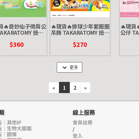
現貨🔥奇妙仙子倚肩公
🔥現貨🔥排球少年套圈圈
🔥現貨
TAKARATOMY 扭蛋
吊飾 TAKARATOMY 扭蛋
公仔 TA
 小叮噹 彼得潘 小飛
轉蛋 公仔 日向翔陽 影山
轉蛋 小
$360
$270
俠 迪士尼 小精靈
飛雄 劇場版 打招呼 午安
你好
更多
«
1
2
»
類
線上服務
｜其他IP
會員註冊
玩｜生物大圖鑑
/
玩｜鋼彈
登入