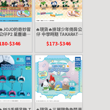
🔥JOJO的奇妙冒
🔥現貨🔥排球少年倚肩公
公仔P2 星塵遠征
仔 中學時期 TAKARATO
KARATOMY 扭蛋
MY 扭蛋 轉蛋 肩靠肩 中
180-$346
$173-$346
 第三部 承太郎
學 國中
🔥PS5手把吊飾 T
🔥現貨🔥三麗鷗角色閃亮