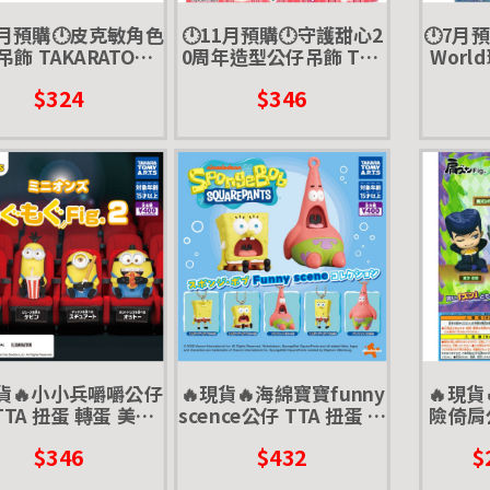
1月預購🕛皮克敏角色
🕛11月預購🕛守護甜心2
🕛7月預
飾 TAKARATOMY
0周年造型公仔吊飾 TAK
Worl
蛋 轉蛋 pikmin
ARATOMY 扭蛋 轉蛋 亞
$324
$346
夢
現貨🔥小小兵嚼嚼公仔
🔥現貨🔥海綿寶寶funny
🔥現貨
 TTA 扭蛋 轉蛋 美食
scence公仔 TTA 扭蛋 轉
險倚肩
心 甜點 吃 爆米花
蛋 海綿寶寶 派大星 me
TAKAR
$346
$432
$
me 迷因