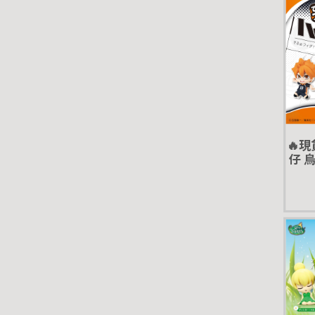
🔥
仔 烏
MY
影山