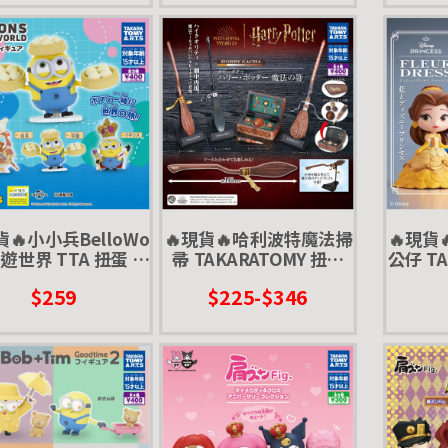
貨🔥小小兵BelloWo
🔥現貨🔥哈利波特魔法掃
🔥現貨
環遊世界 TTA 扭蛋 轉
帚 TAKARATOMY 扭蛋
公仔 TA
小黃人 神偷奶爸 蘿蔔
轉蛋 掃把 光輪兩千 魁地
轉蛋 
$259
$225-$346
奇
美