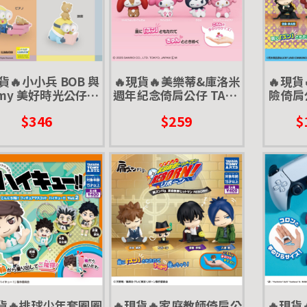
貨🔥小小兵 BOB 與
🔥現貨🔥美樂蒂&庫洛米
🔥現貨
mmy 美好時光公仔P2
週年紀念倚肩公仔 TAKA
險倚肩
 扭蛋 轉蛋 小黃人 神
RATOMY 扭蛋 轉蛋 三麗
軍 TA
$346
$259
$
爸 蘿蔔 提姆 小熊玩
鷗 皇冠 王冠
轉蛋
偶 g
現貨🔥排球少年套圈圈
🔥現貨🔥家庭教師倚肩公
🔥現貨