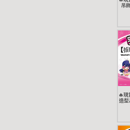
吊飾
扭蛋 
🔥
造型吊
扭蛋 