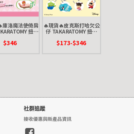
🔥庫洛魔法使倚肩
🔥現貨🔥皮克斯打哈欠公
KARATOMY 扭蛋
仔 TAKARATOMY 扭蛋
櫻 小狼 小可 斯比
轉蛋 趴 睡 愛睏 毛怪 阿
$346
$173-$346
布 三眼怪 巴小傑 迪士尼
社群追蹤
接收優惠與新產品資訊