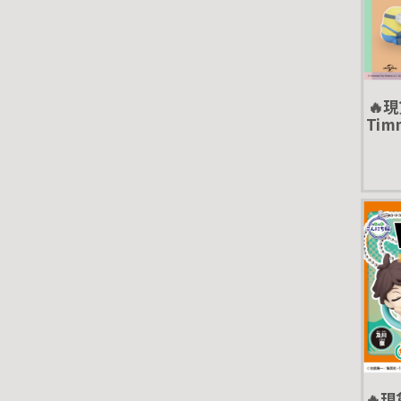
🔥現
Ti
TTA
偷奶
🔥