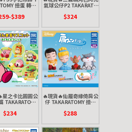
ATOMY 扭蛋 轉蛋
氣球公仔P2 TAKARATO
alsense 搖桿
MY 扭蛋 轉蛋
259-$389
$324
🔥星之卡比圓圓公
🔥現貨🔥仙履奇緣倚肩公
 TAKARATOMY
仔 TAKARATOMY 扭蛋
蛋 卡比 瓦豆魯迪
轉蛋 灰姑娘 仙杜瑞拉 王
$234
$288
士 風語大樹 點心
子 老鼠 壞貓 路西法
野餐