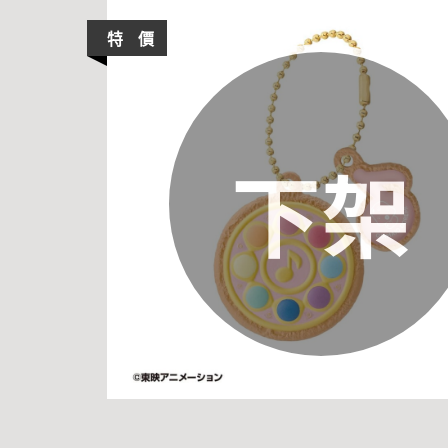
特 價
下架