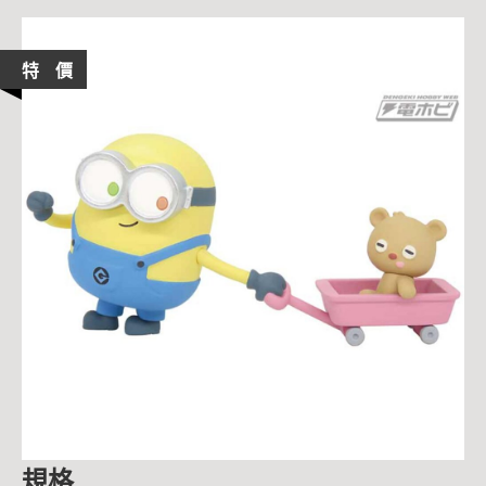
特 價
規格