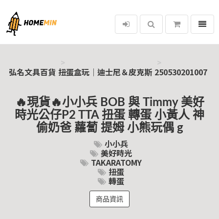
選單
弘名文具百貨
弘名文具百貨
扭蛋盒玩｜迪士尼＆皮克斯
250530201007
🔥現貨🔥小小兵 BOB 與 Timmy 美好
時光公仔P2 TTA 扭蛋 轉蛋 小黃人 神
偷奶爸 蘿蔔 提姆 小熊玩偶 g
小小兵
美好時光
TAKARATOMY
扭蛋
轉蛋
商品資訊