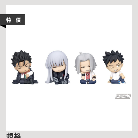
特 價
規格