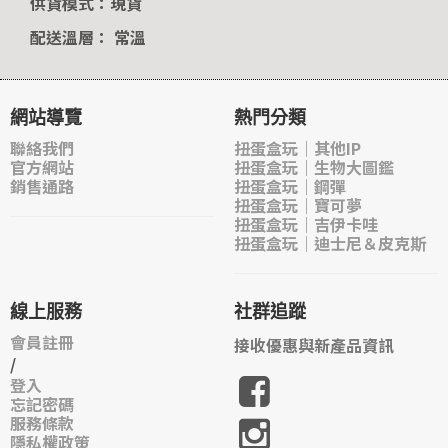
供貨模式：現貨
配送溫層： 常溫
網站導覽
熱門分類
聯絡我們
扭蛋盒玩｜其他IP
官方網站
扭蛋盒玩｜生物大圖鑑
銷售通路
扭蛋盒玩｜鋼彈
扭蛋盒玩｜寶可夢
扭蛋盒玩｜吉伊卡哇
扭蛋盒玩｜迪士尼＆皮克斯
線上服務
社群追蹤
會員註冊
接收優惠與新產品資訊
/
登入
忘記密碼
服務條款
隱私權政策