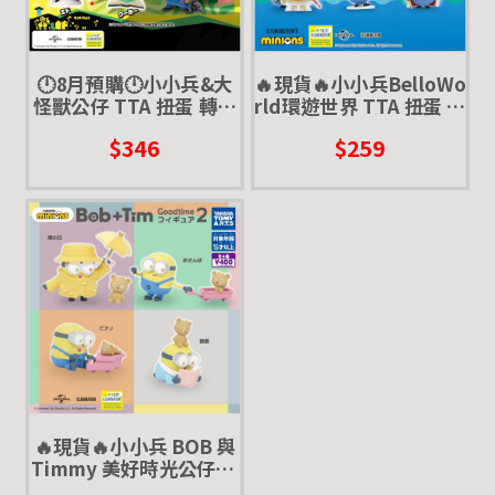
🕛8月預購🕛小小兵&大
🔥現貨🔥小小兵BelloWo
怪獸公仔 TTA 扭蛋 轉蛋
rld環遊世界 TTA 扭蛋 轉
小黃人 小小兵 神偷奶爸
蛋 小黃人 神偷奶爸 蘿蔔
$346
$259
電影
🔥現貨🔥小小兵 BOB 與
Timmy 美好時光公仔P2
TTA 扭蛋 轉蛋 小黃人 神